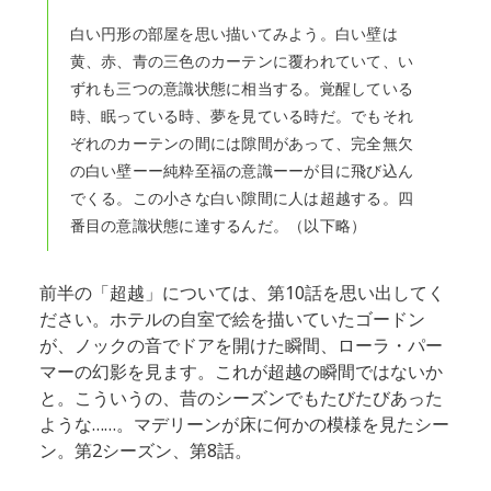
白い円形の部屋を思い描いてみよう。白い壁は
黄、赤、青の三色のカーテンに覆われていて、い
ずれも三つの意識状態に相当する。覚醒している
時、眠っている時、夢を見ている時だ。でもそれ
ぞれのカーテンの間には隙間があって、完全無欠
の白い壁ーー純粋至福の意識ーーが目に飛び込ん
でくる。この小さな白い隙間に人は超越する。四
番目の意識状態に達するんだ。（以下略）
前半の「超越」については、第10話を思い出してく
ださい。ホテルの自室で絵を描いていたゴードン
が、ノックの音でドアを開けた瞬間、ローラ・パー
マーの幻影を見ます。これが超越の瞬間ではないか
と。こういうの、昔のシーズンでもたびたびあった
ような……。マデリーンが床に何かの模様を見たシー
ン。第2シーズン、第8話。