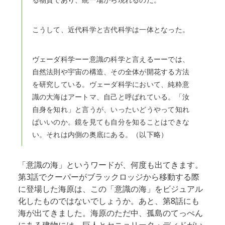
る物質であり、統一場から現れるのだ。
こうして、近代科学と古代科学は一体となった。
ヴェーダ科学ーー意識の科学と言えるーーでは、
自然法則や宇宙の構造、その全体が開花する方法
を研究している。ヴェーダ科学において、純粋意
識の大海はアートマ、自己と呼ばれている。「汝
自身を知れ」と言うが、いったいどうやって知れ
ばいいのか。鏡を見ても自分を知ることはできな
い。それは内側の奥底にある。（以下略）
「意識の海」というワードが、何度も出てきます。
第3話でクーパーがブラックロッジから移動する際
に登場した海原は、この「意識の海」をビジュアル
化したものではないでしょうか。あと、第8話にも
海が出てきました。海原のただ中、孤島のてっぺん