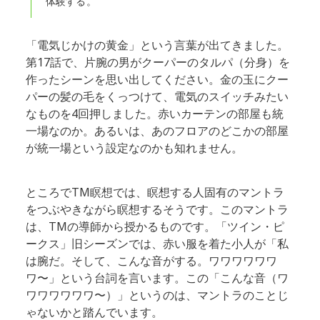
体験する。
「電気じかけの黄金」という言葉が出てきました。
第17話で、片腕の男がクーパーのタルパ（分身）を
作ったシーンを思い出してください。金の玉にクー
パーの髪の毛をくっつけて、電気のスイッチみたい
なものを4回押しました。赤いカーテンの部屋も統
一場なのか。あるいは、あのフロアのどこかの部屋
が統一場という設定なのかも知れません。
ところでTM瞑想では、瞑想する人固有のマントラ
をつぶやきながら瞑想するそうです。このマントラ
は、TMの導師から授かるものです。「ツイン・ピ
ークス」旧シーズンでは、赤い服を着た小人が「私
は腕だ。そして、こんな音がする。ワワワワワワ
ワ〜」という台詞を言います。この「こんな音（ワ
ワワワワワワ〜）」というのは、マントラのことじ
ゃないかと踏んでいます。