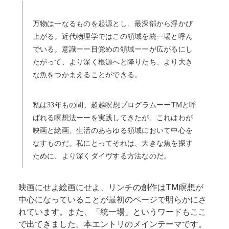
万物は一なるものを起源とし、最深部から浮かび
上がる。近代物理学ではこの領域を統一場と呼ん
でいる。意識ーー目覚めの領域ーーが広がるにし
たがって、より深く根源へと降りたち、より大き
な魚をつかまえることができる。
私は33年もの間、超越瞑想プログラムーーTMと呼
ばれる瞑想法ーーを実践してきたが、これはわが
映画と絵画、生活のあらゆる領域において中心を
なすものだ。私にとってそれは、大きな魚を探す
ために、より深くダイヴする方法なのだ。
映画にせよ絵画にせよ、リンチの創作はTM瞑想が
中心になっていることが最初のページで明らかにさ
れています。また、「統一場」というワードもここ
で出てきました。本エントリのメインテーマです。