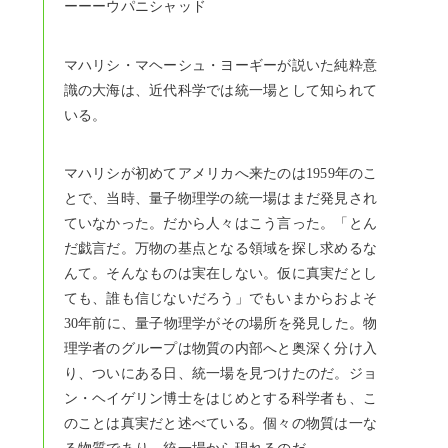
ーーーウパニシャッド
マハリシ・マヘーシュ・ヨーギーが説いた純粋意
識の大海は、近代科学では統一場として知られて
いる。
マハリシが初めてアメリカへ来たのは1959年のこ
とで、当時、量子物理学の統一場はまだ発見され
ていなかった。だから人々はこう言った。「とん
だ戯言だ。万物の基点となる領域を探し求めるな
んて。そんなものは実在しない。仮に真実だとし
ても、誰も信じないだろう」でもいまからおよそ
30年前に、量子物理学がその場所を発見した。物
理学者のグループは物質の内部へと奥深く分け入
り、ついにある日、統一場を見つけたのだ。ジョ
ン・ヘイゲリン博士をはじめとする科学者も、こ
のことは真実だと述べている。個々の物質は一な