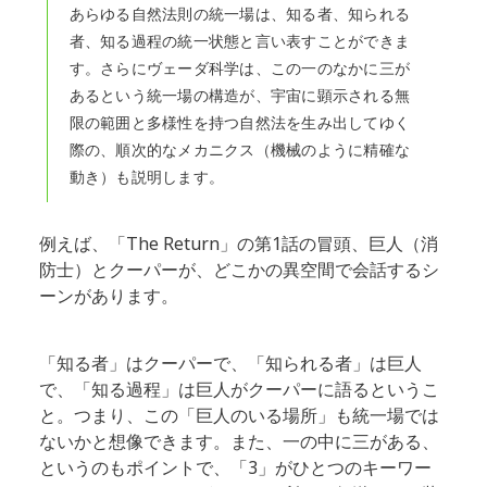
あらゆる自然法則の統一場は、知る者、知られる
者、知る過程の統一状態と言い表すことができま
す。さらにヴェーダ科学は、この一のなかに三が
あるという統一場の構造が、宇宙に顕示される無
限の範囲と多様性を持つ自然法を生み出してゆく
際の、順次的なメカニクス（機械のように精確な
動き）も説明します。
例えば、「The Return」の第1話の冒頭、巨人（消
防士）とクーパーが、どこかの異空間で会話するシ
ーンがあります。
「知る者」はクーパーで、「知られる者」は巨人
で、「知る過程」は巨人がクーパーに語るというこ
と。つまり、この「巨人のいる場所」も統一場では
ないかと想像できます。また、一の中に三がある、
というのもポイントで、「3」がひとつのキーワー