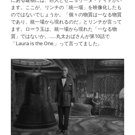
にある建物には、巨人とセニョリータ・ディドがい
ます。ここが、リンチの「統一場」を映像化したも
のではないでしょうか。「個々の物質は一なる物質
であり、統一場から現れるのだ」とリンチが言って
ます。ローラ玉は、統一場から現れた「一なる物
質」ではないか。……丸太おばさんが第10話で
「Laura is the One.」って言ってました。