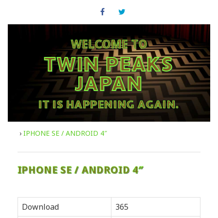
WELCOME TO
TWIN PEAKS
JAPAN
IT IS HAPPENING AGAIN.
›
IPHONE SE / ANDROID 4″
IPHONE SE / ANDROID 4″
Download
365